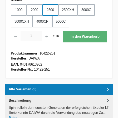
Modell
1000
2000
2500
2500XH
3000C
3000CXH
4000CP
5000C
Produkt Anzahl: Gib den gewünschten Wert ein oder benutze die Schaltflächen um d
STK
In den Warenkorb
Produktnummer:
10422-251
Hersteller:
DAIWA
EAN:
043178613962
Hersteller-Nr.:
10422-251
Alle Varianten (9)
Beschreibung
SpinnrolleIn der neuesten Generation der erfolgreichen Exceler LT
Serie konnte DAIWA durch die Verwendung des neuartigen Za…
Mehr