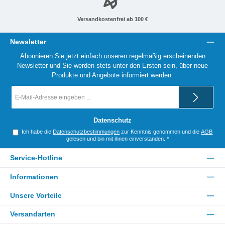
Versandkostenfrei ab 100 €
Newsletter
Abonnieren Sie jetzt einfach unseren regelmäßig erscheinenden
Newsletter und Sie werden stets unter den Ersten sein, über neue
Produkte und Angebote informiert werden.
E-
Mail-
Adresse
*
Datenschutz
Ich habe die
Datenschutzbestimmungen
zur Kenntnis genommen und die
AGB
gelesen und bin mit ihnen einverstanden.
*
Service-Hotline
Informationen
Unsere Vorteile
Versandarten