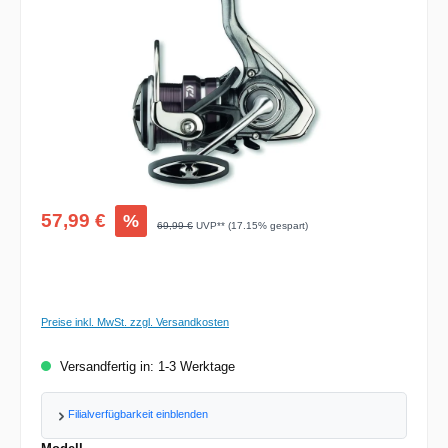
Verkaufspreis:
57,99 €
%
Regulärer Preis:
69,99 €
UVP** (17.15% gespart)
Preise inkl. MwSt. zzgl. Versandkosten
Versandfertig in: 1-3 Werktage
Filialverfügbarkeit einblenden
auswählen