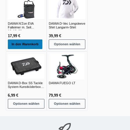
DAIWA N'Zon EVA
DAIWA D-Vec Longsleeve
Falteimer m. Seil
Shirt Langarm-Shirt
16x16x20cm
17,99 €
39,99 €
In den Warenkorb
Optionen wählen
DAIWA D-Box SS Tackle
DAIWA FUEGO LT
System Kunstköderbox |
Small Shallow |
6,99 €
79,99 €
Optionen wählen
Optionen wählen