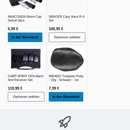
ANACONDA Storm Cap
SÄNGER Carp Voice R-4
Swivel 2pcs
Set
6,99 €
100,95 €
In den Warenkorb
Optionen wählen
CARP SPIRIT HD4 Alarm
MIKADO Tungsten Putty
And Receiver Set
- 15g - Schwarz - 1st
119,99 €
7,99 €
Optionen wählen
In den Warenkorb