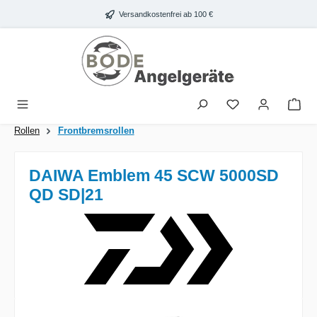
Zum Hauptinhalt springen
Versandkostenfrei ab 100 €
War
Rollen
Frontbremsrollen
DAIWA Emblem 45 SCW 5000SD
QD SD|21