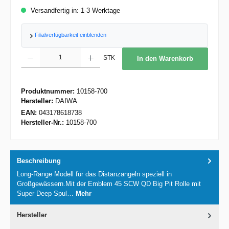
Versandfertig in: 1-3 Werktage
Filialverfügbarkeit einblenden
Produkt Anzahl: Gib den gewünschten Wert ein oder benutze die Schaltflächen um d
STK
In den Warenkorb
Produktnummer:
10158-700
Hersteller:
DAIWA
EAN:
043178618738
Hersteller-Nr.:
10158-700
Beschreibung
Long-Range Modell für das Distanzangeln speziell in
Großgewässern.Mit der Emblem 45 SCW QD Big Pit Rolle mit
Super Deep Spul…
Mehr
Hersteller