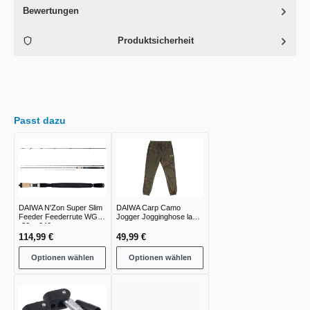
Bewertungen
Produktsicherheit
Passt dazu
DAIWA N'Zon Super Slim
DAIWA Carp Camo
Feeder Feederrute WG
Jogger Jogginghose lang
-30g -240g
green camo
114,99 €
49,99 €
Optionen wählen
Optionen wählen