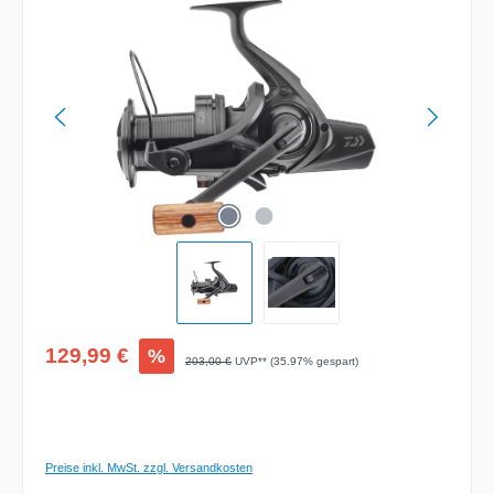
Bildergalerie überspringen
Verkaufspreis:
129,99 €
%
Regulärer Preis:
203,00 €
UVP** (35.97% gespart)
Preise inkl. MwSt. zzgl. Versandkosten