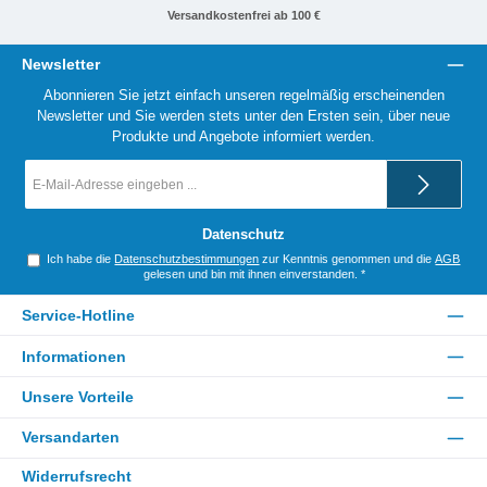
Versandkostenfrei ab 100 €
Newsletter
Abonnieren Sie jetzt einfach unseren regelmäßig erscheinenden
Newsletter und Sie werden stets unter den Ersten sein, über neue
Produkte und Angebote informiert werden.
E-
Mail-
Adresse
*
Datenschutz
Ich habe die
Datenschutzbestimmungen
zur Kenntnis genommen und die
AGB
gelesen und bin mit ihnen einverstanden.
*
Service-Hotline
Informationen
Unsere Vorteile
Versandarten
Widerrufsrecht