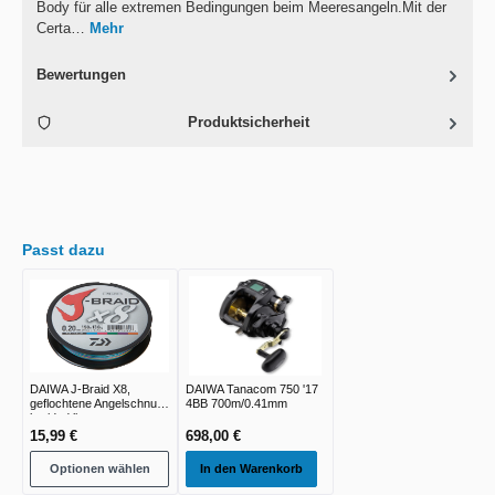
Body für alle extremen Bedingungen beim Meeresangeln.Mit der
Certa…
Mehr
Bewertungen
Produktsicherheit
Passt dazu
DAIWA J-Braid X8,
DAIWA Tanacom 750 '17
geflochtene Angelschnur,
4BB 700m/0.41mm
braided line
15,99 €
698,00 €
Optionen wählen
In den Warenkorb