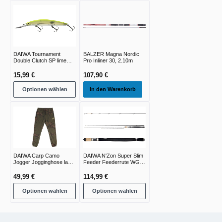
DAIWA Tournament
BALZER Magna Nordic
Double Clutch SP lime
Pro Inliner 30, 2.10m
chart
15,99 €
107,90 €
Optionen wählen
In den Warenkorb
DAIWA Carp Camo
DAIWA N'Zon Super Slim
Jogger Jogginghose lang
Feeder Feederrute WG
green camo
-30g -240g
49,99 €
114,99 €
Optionen wählen
Optionen wählen