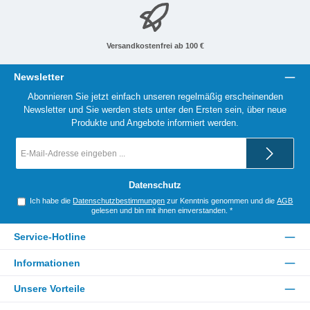
Versandkostenfrei ab 100 €
Newsletter
Abonnieren Sie jetzt einfach unseren regelmäßig erscheinenden
Newsletter und Sie werden stets unter den Ersten sein, über neue
Produkte und Angebote informiert werden.
E-
Mail-
Adresse
*
Datenschutz
Ich habe die
Datenschutzbestimmungen
zur Kenntnis genommen und die
AGB
gelesen und bin mit ihnen einverstanden.
*
Service-Hotline
Informationen
Unsere Vorteile