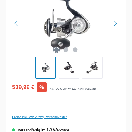
Verkaufspreis:
539,99 €
%
Regulärer Preis:
737,00 €
UVP** (26.73% gespart)
Preise inkl. MwSt. zzgl. Versandkosten
Versandfertig in: 1-3 Werktage