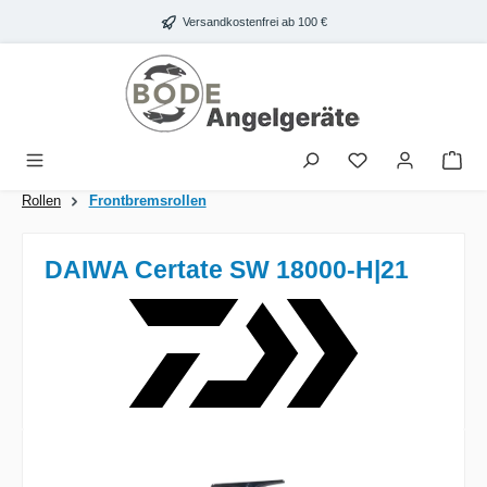
Zum Hauptinhalt springen
Versandkostenfrei ab 100 €
War
Rollen
Frontbremsrollen
DAIWA Certate SW 18000-H|21
Bildergalerie überspringen