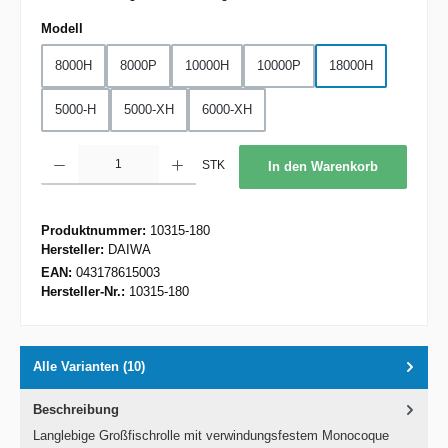
auswählen
Modell
8000H
8000P
10000H
10000P
18000H
5000-H
5000-XH
6000-XH
Produkt Anzahl: Gib den gewünschten Wert ein oder benutze die Schaltflächen um d
STK
In den Warenkorb
Produktnummer:
10315-180
Hersteller:
DAIWA
EAN:
043178615003
Hersteller-Nr.:
10315-180
Alle Varianten (10)
Beschreibung
Langlebige Großfischrolle mit verwindungsfestem Monocoque