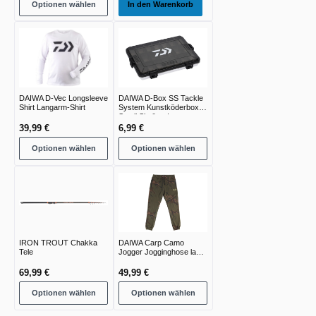
Optionen wählen
In den Warenkorb
DAIWA D-Vec Longsleeve
DAIWA D-Box SS Tackle
Shirt Langarm-Shirt
System Kunstköderbox |
Small Shallow |
39,99 €
6,99 €
Optionen wählen
Optionen wählen
IRON TROUT Chakka
DAIWA Carp Camo
Tele
Jogger Jogginghose lang
green camo
69,99 €
49,99 €
Optionen wählen
Optionen wählen