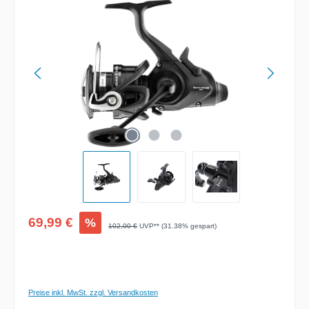
Bildergalerie überspringen
Verkaufspreis:
69,99 €
%
Regulärer Preis:
102,00 €
UVP** (31.38% gespart)
Preise inkl. MwSt. zzgl. Versandkosten