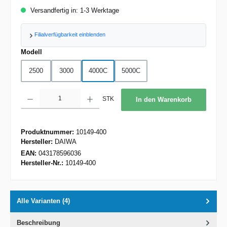
Versandfertig in: 1-3 Werktage
Filialverfügbarkeit einblenden
auswählen
Modell
2500
3000
4000C
5000C
Produkt Anzahl: Gib den gewünschten Wert ein oder benutze die Schaltflächen um d
STK
In den Warenkorb
Produktnummer:
10149-400
Hersteller:
DAIWA
EAN:
043178596036
Hersteller-Nr.:
10149-400
Alle Varianten (4)
Beschreibung