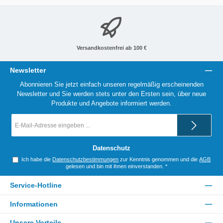
Versandkostenfrei ab 100 €
Newsletter
Abonnieren Sie jetzt einfach unseren regelmäßig erscheinenden
Newsletter und Sie werden stets unter den Ersten sein, über neue
Produkte und Angebote informiert werden.
E-
Mail-
Adresse
*
Datenschutz
Ich habe die
Datenschutzbestimmungen
zur Kenntnis genommen und die
AGB
gelesen und bin mit ihnen einverstanden.
*
Service-Hotline
Informationen
Unsere Vorteile