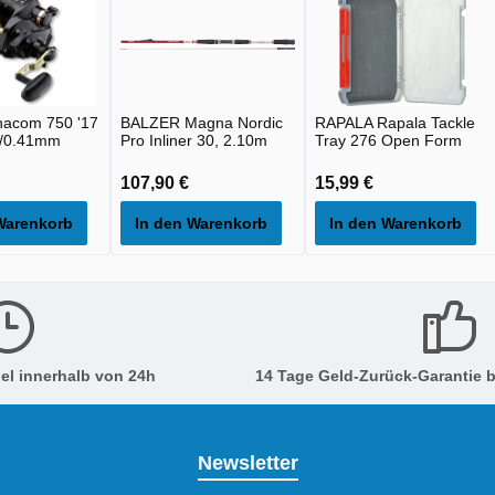
acom 750 '17
BALZER Magna Nordic
RAPALA Rapala Tackle
/0.41mm
Pro Inliner 30, 2.10m
Tray 276 Open Form
107,90 €
15,99 €
Warenkorb
In den Warenkorb
In den Warenkorb
el innerhalb von 24h
14 Tage Geld-Zurück-Garantie b
Newsletter