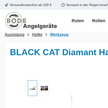
Versandkostenfrei ab 100 €
Versand in der Regel inner
m Hauptinhalt springen
Zur Suche springen
Zur Hauptnavigation springen
Ruten
Rollen
Ausrüstung
Helfer
Werkzeug
BLACK CAT Diamant Ha
Bildergalerie überspringen