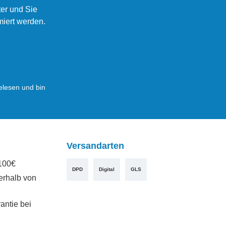
er und Sie
miert werden.
lesen und bin
Versandarten
100€
DPD
Digital
GLS
erhalb von
antie bei