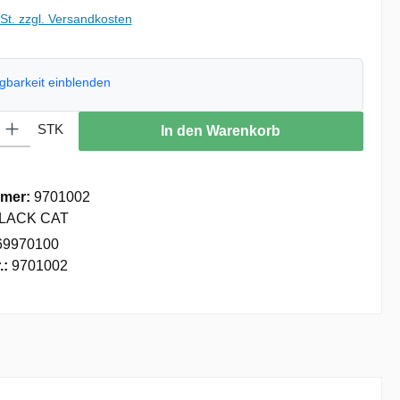
wSt. zzgl. Versandkosten
ügbarkeit einblenden
: Gib den gewünschten Wert ein oder benutze die Schaltflächen um die
STK
In den Warenkorb
mer:
9701002
LACK CAT
69970100
.:
9701002