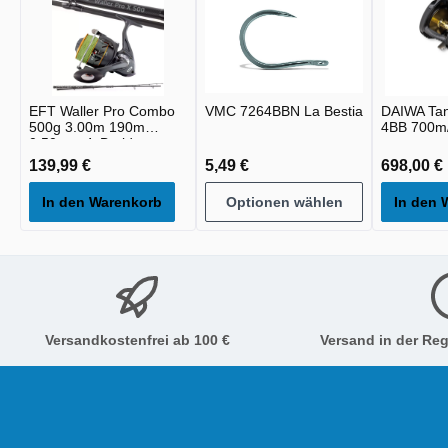
EFT Waller Pro Combo
VMC 7264BBN La Bestia
DAIWA Tan
500g 3.00m 190m
4BB 700m
0.50mm 4xBraid
139,99 €
5,49 €
698,00 €
In den Warenkorb
Optionen wählen
In den 
Versandkostenfrei ab 100 €
Versand in der Reg