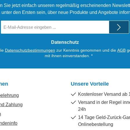
n Sie jetzt einfach unseren regelmäßig erscheinenden Newslett
 unter den Ersten sein, über neue Produkte und Angebote infor
E-
Mail-
Adresse
*
Datenschutz
die
Datenschutzbestimmungen
zur Kenntnis genommen und die
AGB
ge
mit ihnen einverstanden.
*
onen
Unsere Vorteile
Kostenloser Versand ab 
belehrung
Versand in der Regel inn
nd Zahlung
24h
m
14 Tage Geld-Zurück-Gar
ndeninfo
Onlinebestellung