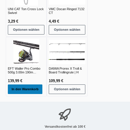
UNI CAT Ton Cross Lock
VMC Docan Ringed 7132
Swivel
CT
3,29 €
4,49 €
Optionen wählen
Optionen wählen
EFT Waller Pro Combo
DAIWA Prorex X Troll &
500g 3.00m 190m
Board Trollingrute | H
0.50mm 4xBraid
139,99 €
109,99 €
In den Warenkorb
Optionen wählen
Versandkostenfrei ab 100 €