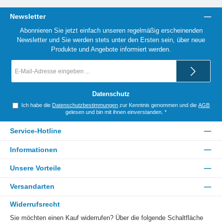
Newsletter
Abonnieren Sie jetzt einfach unseren regelmäßig erscheinenden
Newsletter und Sie werden stets unter den Ersten sein, über neue
Produkte und Angebote informiert werden.
E-
Mail-
Adresse
*
Datenschutz
Ich habe die
Datenschutzbestimmungen
zur Kenntnis genommen und die
AGB
gelesen und bin mit ihnen einverstanden.
*
Service-Hotline
Informationen
Unsere Vorteile
Versandarten
Widerrufsrecht
Sie möchten einen Kauf widerrufen? Über die folgende Schaltfläche