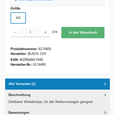
auswählen
Größe
4/0
Produkt Anzahl: Gib den gewünschten Wert ein oder benutze die Schaltflächen um d
STK
In den Warenkorb
Produktnummer:
6174400
Hersteller:
BLACK CAT
EAN:
4029569617449
Hersteller-Nr.:
6174400
Alle Varianten (1)
Beschreibung
Drehbarer Wirbelkörper, für alle Wallermontagen geeignet.
Bewertungen