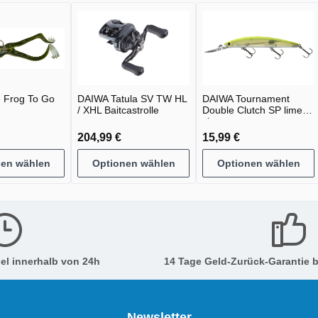
 Frog To Go
DAIWA Tatula SV TW HL
DAIWA Tournament
/ XHL Baitcastrolle
Double Clutch SP lime
chart
204,99 €
15,99 €
nen wählen
Optionen wählen
Optionen wählen
el innerhalb von 24h
14 Tage Geld-Zurück-Garantie b
Newsletter