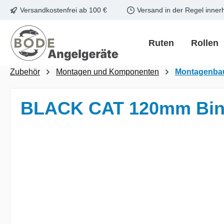
Versandkostenfrei ab 100 €
Versand in der Regel inner
m Hauptinhalt springen
Zur Suche springen
Zur Hauptnavigation springen
Ruten
Rollen
Zubehör
Montagen und Komponenten
Montagenba
BLACK CAT 120mm Bind
Bildergalerie überspringen