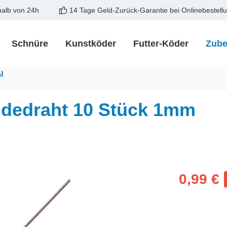
halb von 24h
14 Tage Geld-Zurück-Garantie bei Onlinebestell
Schnüre
Kunstköder
Futter-Köder
Zube
u
edraht 10 Stück 1mm
Verkaufspreis
0,99 €