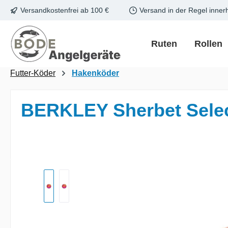
Versandkostenfrei ab 100 €
Versand in der Regel inner
m Hauptinhalt springen
Zur Suche springen
Zur Hauptnavigation springen
Ruten
Rollen
Futter-Köder
Hakenköder
BERKLEY Sherbet Select
Bildergalerie überspringen