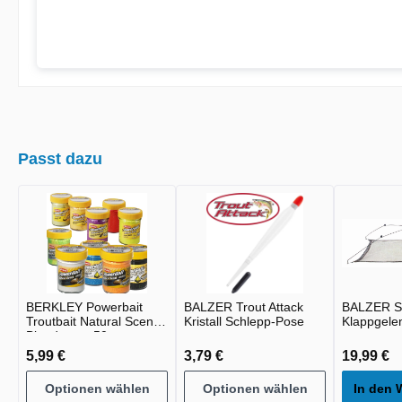
Passt dazu
BERKLEY Powerbait
BALZER Trout Attack
BALZER S
Troutbait Natural Scent
Kristall Schlepp-Pose
Klappgele
Bloodworm 50g
5,99 €
3,79 €
19,99 €
Optionen wählen
Optionen wählen
In den 