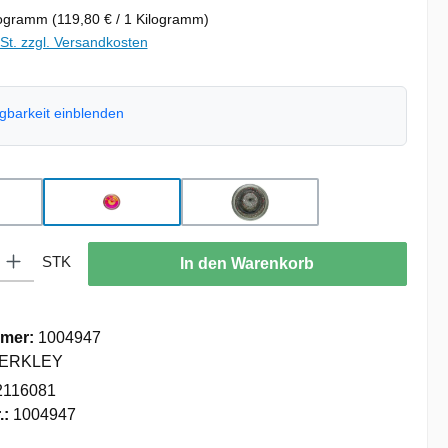
logramm
(119,80 € / 1 Kilogramm)
wSt. zzgl. Versandkosten
ügbarkeit einblenden
hlen
nbow
Sherbet
Smoke Fire Silver
: Gib den gewünschten Wert ein oder benutze die Schaltflächen um die
STK
In den Warenkorb
mer:
1004947
ERKLEY
2116081
.:
1004947