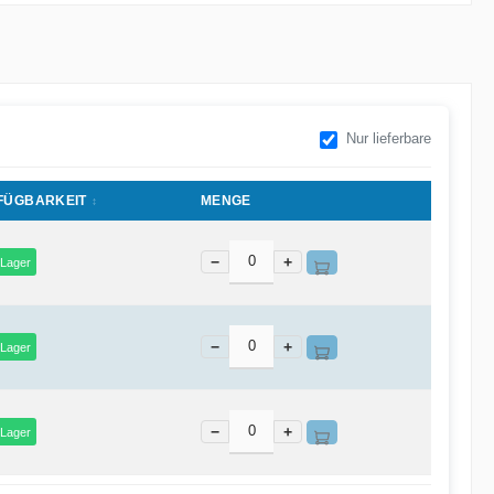
Nur lieferbare
FÜGBARKEIT
MENGE
−
+
 Lager
−
+
 Lager
−
+
 Lager