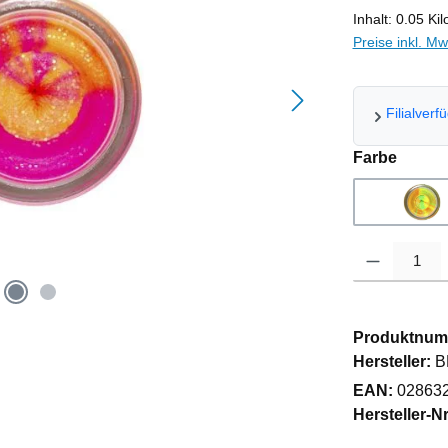
Inhalt:
0.05 Ki
Preise inkl. M
Filialverf
auswä
Farbe
Rai
Produkt Anzahl
Produktnum
Hersteller:
B
EAN:
02863
Hersteller-Nr