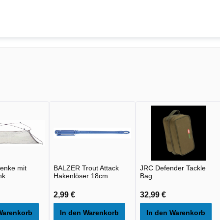
enke mit
BALZER Trout Attack
JRC Defender Tackle
nk
Hakenlöser 18cm
Bag
2,99 €
32,99 €
Warenkorb
In den Warenkorb
In den Warenkorb