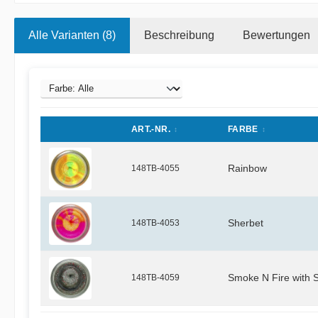
Alle Varianten (8)
Beschreibung
Bewertungen
ART.-NR.
FARBE
148TB-4055
Rainbow
148TB-4053
Sherbet
148TB-4059
Smoke N Fire with S