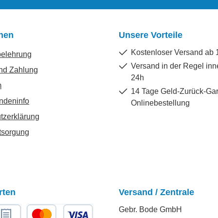
onen
Unsere Vorteile
Kostenloser Versand ab 
belehrung
Versand in der Regel inn
nd Zahlung
24h
m
14 Tage Geld-Zurück-Gar
ndeninfo
Onlinebestellung
tzerklärung
tsorgung
rten
Versand / Zentrale
Gebr. Bode GmbH