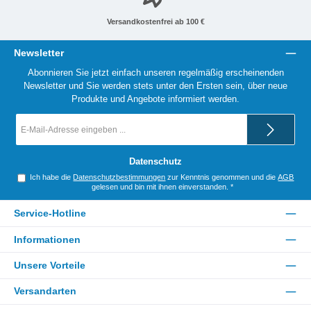
Versandkostenfrei ab 100 €
Newsletter
Abonnieren Sie jetzt einfach unseren regelmäßig erscheinenden
Newsletter und Sie werden stets unter den Ersten sein, über neue
Produkte und Angebote informiert werden.
E-
Mail-
Adresse
*
Datenschutz
Ich habe die
Datenschutzbestimmungen
zur Kenntnis genommen und die
AGB
gelesen und bin mit ihnen einverstanden.
*
Service-Hotline
Informationen
Unsere Vorteile
Versandarten