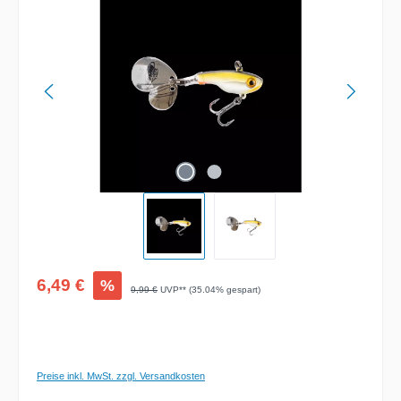
Verkaufspreis:
6,49 €
%
Regulärer Preis:
9,99 €
UVP** (35.04% gespart)
Preise inkl. MwSt. zzgl. Versandkosten