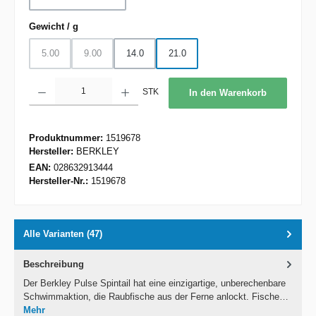
auswählen
Gewicht / g
5.00
9.00
14.0
21.0
(Diese Option ist zurzeit nicht verfügbar.)
(Diese Option ist zurzeit nicht verfügbar.)
Produkt Anzahl: Gib den gewünschten Wert ein oder benutze die Schaltflächen um d
STK
In den Warenkorb
Produktnummer:
1519678
Hersteller:
BERKLEY
EAN:
028632913444
Hersteller-Nr.:
1519678
Alle Varianten (47)
Beschreibung
Der Berkley Pulse Spintail hat eine einzigartige, unberechenbare
Schwimmaktion, die Raubfische aus der Ferne anlockt. Fische…
Mehr