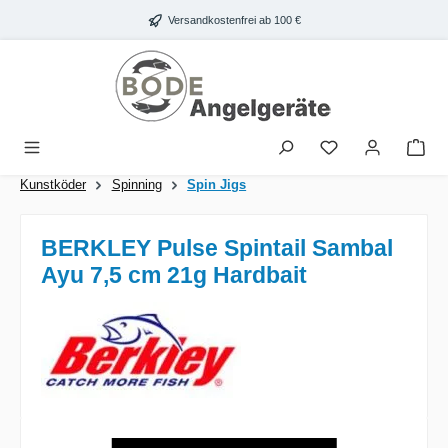
Zum Hauptinhalt springen
Versandkostenfrei ab 100 €
War
Kunstköder
Spinning
Spin Jigs
BERKLEY Pulse Spintail Sambal
Ayu 7,5 cm 21g Hardbait
Bildergalerie überspringen