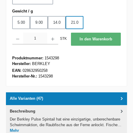
auswählen
Gewicht / g
5.00
9.00
14.0
21.0
Produkt Anzahl: Gib den gewünschten Wert ein oder benutze die Schaltflächen um d
STK
In den Warenkorb
Produktnummer:
1543298
Hersteller:
BERKLEY
EAN:
028632950258
Hersteller-Nr.:
1543298
Alle Varianten (47)
Beschreibung
Der Berkley Pulse Spintail hat eine einzigartige, unberechenbare
Schwimmaktion, die Raubfische aus der Ferne anlockt. Fische…
Mehr