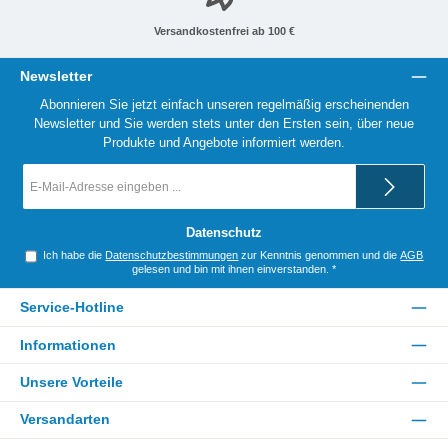
Versandkostenfrei ab 100 €
Newsletter
Abonnieren Sie jetzt einfach unseren regelmäßig erscheinenden
Newsletter und Sie werden stets unter den Ersten sein, über neue
Produkte und Angebote informiert werden.
E-
Mail-
Adresse
*
Datenschutz
Ich habe die
Datenschutzbestimmungen
zur Kenntnis genommen und die
AGB
gelesen und bin mit ihnen einverstanden.
*
Service-Hotline
Informationen
Unsere Vorteile
Versandarten