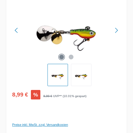
Verkaufspreis:
8,99 €
%
Regulärer Preis:
9,99 €
UVP** (10.01% gespart)
Preise inkl. MwSt. zzgl. Versandkosten