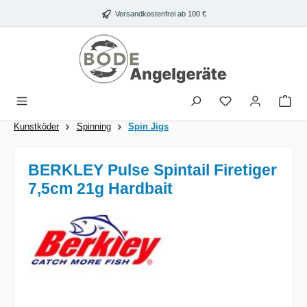
Zum Hauptinhalt springen
Versandkostenfrei ab 100 €
War
Kunstköder
Spinning
Spin Jigs
BERKLEY Pulse Spintail Firetiger
7,5cm 21g Hardbait
Bildergalerie überspringen