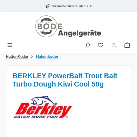
Zum Hauptinhalt springen
Versandkostenfrei ab 100 €
War
Futter-Köder
Hakenköder
BERKLEY PowerBait Trout Bait
Turbo Dough Kiwi Cool 50g
Bildergalerie überspringen