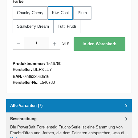
auswählen
Farbe
Chunky Cherry
Kiwi Cool
Plum
Strawberry Dream
Tutti Frutti
Produkt Anzahl: Gib den gewünschten Wert ein oder benutze die Schaltflächen um d
STK
In den Warenkorb
Produktnummer:
1546780
Hersteller:
BERKLEY
EAN:
028632960516
Hersteller-Nr.:
1546780
Alle Varianten (7)
Beschreibung
Die PowerBait Forellenteig Frucht-Serie ist eine Sammlung von
Fruchtdüften und -farben, die dem Feinsten entsprechen, was di…