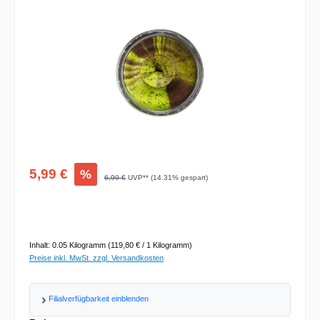
Verkaufspreis:
5,99 €
%
Regulärer Preis:
6,99 €
UVP** (14.31% gespart)
Inhalt:
0.05 Kilogramm
(119,80 € / 1 Kilogramm)
Preise inkl. MwSt. zzgl. Versandkosten
Filialverfügbarkeit einblenden