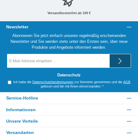
Versandkostenfrei ab 100 €
Newsletter
Abonnieren Sie jetzt einfach unseren regelmäßig erscheinenden
Newsletter und Sie werden stets unter den Ersten sein, über neue
Produkte und Angebote informiert werden.
E-
Mail-
Adresse
*
Datenschutz
Ich habe die
Datenschutzbestimmungen
zur Kenntnis genommen und die
AGB
gelesen und bin mit ihnen einverstanden.
*
Service-Hotline
Informationen
Unsere Vorteile
Versandarten