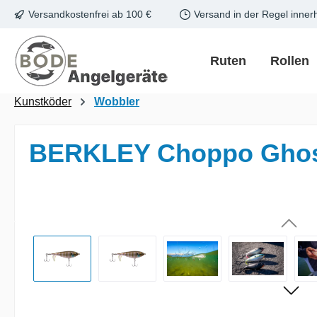
Versandkostenfrei ab 100 €
Versand in der Regel inner
m Hauptinhalt springen
Zur Suche springen
Zur Hauptnavigation springen
Ruten
Rollen
Kunstköder
Wobbler
BERKLEY Choppo Ghost
Bildergalerie überspringen