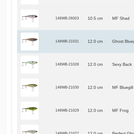
148WB-26003
10.5 cm
MF Shad
148WB-21031
12.0 cm
Ghost Blueg
148WB-21028
12.0 cm
Sexy Back
148WB-21030
12.0 cm
MF Bluegill
148WB-21029
12.0 cm
MF Frog
148WB-21027
12.0 cm
Perfect Gh