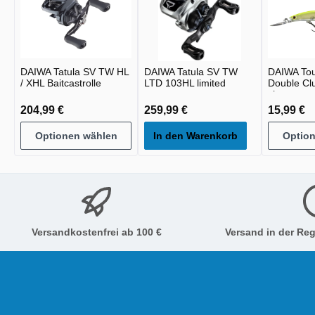
DAIWA Tatula SV TW HL
DAIWA Tatula SV TW
DAIWA To
/ XHL Baitcastrolle
LTD 103HL limited
Double Cl
chart
204,99 €
259,99 €
15,99 €
Optionen wählen
In den Warenkorb
Optio
Versandkostenfrei ab 100 €
Versand in der Reg