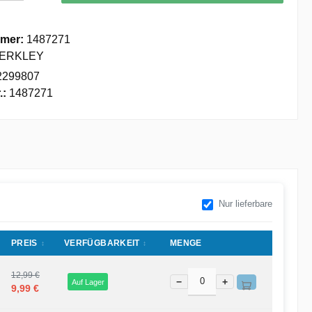
mer:
1487271
ERKLEY
2299807
.:
1487271
Nur lieferbare
PREIS
VERFÜGBARKEIT
MENGE
12,99 €
−
+
Auf Lager
9,99 €