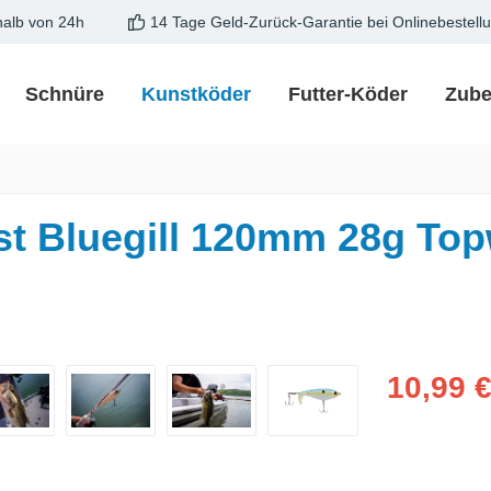
halb von 24h
14 Tage Geld-Zurück-Garantie bei Onlinebestell
Schnüre
Kunstköder
Futter-Köder
Zube
 Bluegill 120mm 28g Top
Verkaufspreis
10,99 