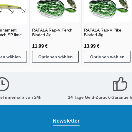
urnament
RAPALA Rap-V Perch
RAPALA Rap-V Pike
utch SP lime
Bladed Jig
Bladed Jig
11,99 €
13,99 €
nen wählen
Optionen wählen
Optionen wählen
el innerhalb von 24h
14 Tage Geld-Zurück-Garantie b
Newsletter