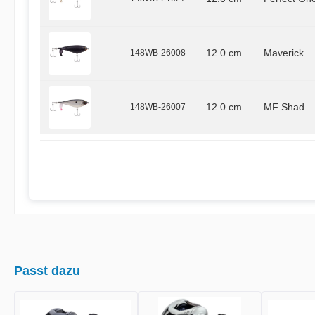
148WB-26008
12.0 cm
Maverick
148WB-26007
12.0 cm
MF Shad
Passt dazu