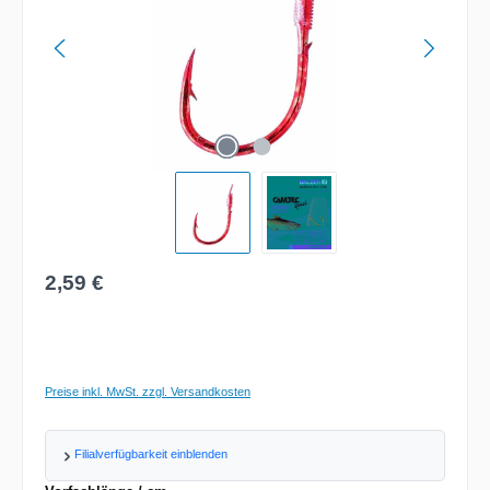
Regulärer Preis:
2,59 €
Preise inkl. MwSt. zzgl. Versandkosten
Filialverfügbarkeit einblenden