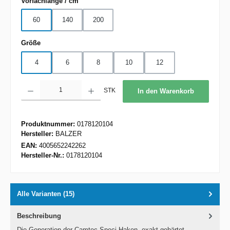
auswählen
Vorfachlänge / cm
60
140
200
auswählen
Größe
4
6
8
10
12
Produkt Anzahl: Gib den gewünschten Wert ein oder benutze die Schaltflächen um d
STK
In den Warenkorb
Produktnummer:
0178120104
Hersteller:
BALZER
EAN:
4005652242262
Hersteller-Nr.:
0178120104
Alle Varianten (15)
Beschreibung
Die Generation der Camtec Speci Haken, exakt gehärtet,