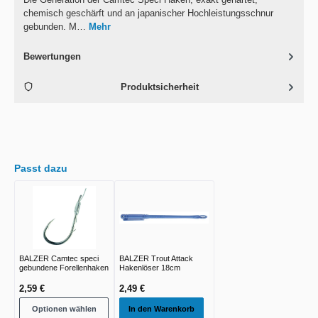
chemisch geschärft und an japanischer Hochleistungsschnur
gebunden. M…
Mehr
Bewertungen
Produktsicherheit
Passt dazu
BALZER Camtec speci
BALZER Trout Attack
gebundene Forellenhaken
Hakenlöser 18cm
2,59 €
2,49 €
Optionen wählen
In den Warenkorb