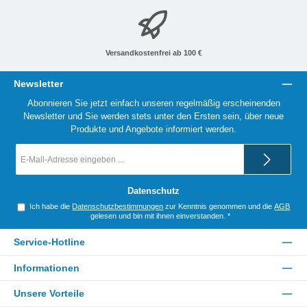
Versandkostenfrei ab 100 €
Newsletter
Abonnieren Sie jetzt einfach unseren regelmäßig erscheinenden
Newsletter und Sie werden stets unter den Ersten sein, über neue
Produkte und Angebote informiert werden.
E-
Mail-
Adresse
*
Datenschutz
Ich habe die
Datenschutzbestimmungen
zur Kenntnis genommen und die
AGB
gelesen und bin mit ihnen einverstanden.
*
Service-Hotline
Informationen
Unsere Vorteile