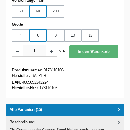
auswählen
Vorfachlänge / cm
60
140
200
auswählen
Größe
4
6
8
10
12
Produkt Anzahl: Gib den gewünschten Wert ein oder benutze die Schaltflächen um d
STK
In den Warenkorb
Produktnummer:
0178110106
Hersteller:
BALZER
EAN:
4005652242224
Hersteller-Nr.:
0178110106
Alle Varianten (15)
Beschreibung
Die Generation der Camtec Speci Haken, exakt gehärtet,