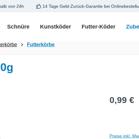
halb von 24h
14 Tage Geld-Zurück-Garantie bei Onlinebestell
Schnüre
Kunstköder
Futter-Köder
Zube
terkörbe
Futterkörbe
20g
Regulärer Pre
0,99 €
Preise inkl. M