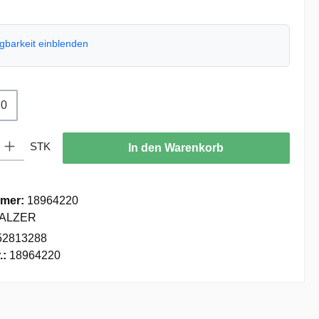
ügbarkeit einblenden
uswählen
.0
: Gib den gewünschten Wert ein oder benutze die Schaltflächen um die
STK
In den Warenkorb
mer:
18964220
ALZER
52813288
.:
18964220