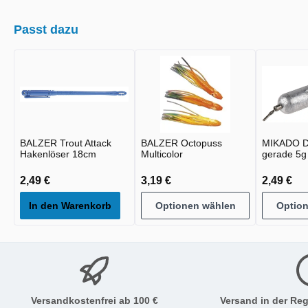
Passt dazu
BALZER Trout Attack
BALZER Octopuss
MIKADO Dr
Hakenlöser 18cm
Multicolor
gerade 5g 
2,49 €
3,19 €
2,49 €
In den Warenkorb
Optionen wählen
Optio
Versandkostenfrei ab 100 €
Versand in der Reg