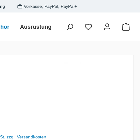
ung
Vorkasse, PayPal, PayPal+
hör
Ausrüstung
Zielfisch
SALE
Gesche
Waren
is:
wSt. zzgl. Versandkosten