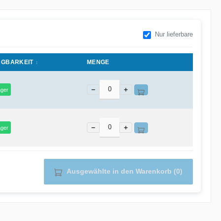
Nur lieferbare
ÜGBARKEIT
MENGE
−
+
ager
−
+
ager
Ausgewählte in den Warenkorb (0)