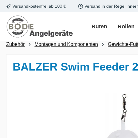
Versandkostenfrei ab 100 €
Versand in der Regel inner
m Hauptinhalt springen
Zur Suche springen
Zur Hauptnavigation springen
Ruten
Rollen
Zubehör
Montagen und Komponenten
Gewichte-Fut
BALZER Swim Feeder 
Bildergalerie überspringen