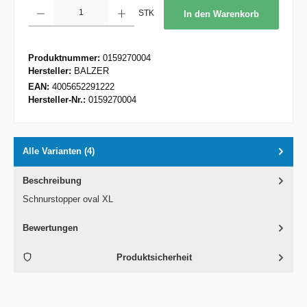
Produkt Anzahl: Gib den gewünschten Wert ein oder benutze die Schaltflächen um d
STK
In den Warenkorb
Produktnummer:
0159270004
Hersteller:
BALZER
EAN:
4005652291222
Hersteller-Nr.:
0159270004
Alle Varianten (4)
Beschreibung
Schnurstopper oval XL
Bewertungen
Produktsicherheit