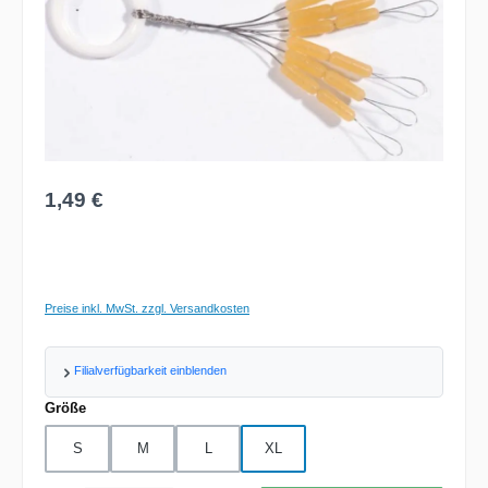
Regulärer Preis:
1,49 €
Preise inkl. MwSt. zzgl. Versandkosten
Filialverfügbarkeit einblenden
auswählen
Größe
S
M
L
XL