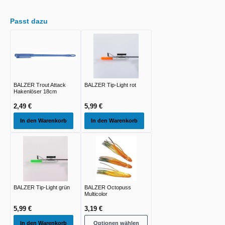
Passt dazu
BALZER Trout Attack
BALZER Tip-Light rot
Hakenlöser 18cm
2,49 €
5,99 €
In den Warenkorb
In den Warenkorb
BALZER Tip-Light grün
BALZER Octopuss
Multicolor
5,99 €
3,19 €
In den Warenkorb
Optionen wählen