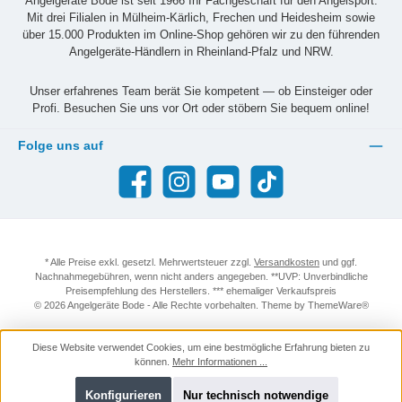
Angelgeräte Bode ist seit 1966 Ihr Fachgeschäft für den Angelsport.
Mit drei Filialen in Mülheim-Kärlich, Frechen und Heidesheim sowie
über 15.000 Produkten im Online-Shop gehören wir zu den führenden
Angelgeräte-Händlern in Rheinland-Pfalz und NRW.
Unser erfahrenes Team berät Sie kompetent — ob Einsteiger oder
Profi. Besuchen Sie uns vor Ort oder stöbern Sie bequem online!
Folge uns auf
Facebook
Instagram
YouTube
TikTok
* Alle Preise exkl. gesetzl. Mehrwertsteuer zzgl.
Versandkosten
und ggf.
Nachnahmegebühren, wenn nicht anders angegeben. **UVP: Unverbindliche
Preisempfehlung des Herstellers. *** ehemaliger Verkaufspreis
© 2026 Angelgeräte Bode - Alle Rechte vorbehalten. Theme by
ThemeWare®
Diese Website verwendet Cookies, um eine bestmögliche Erfahrung bieten zu
können.
Mehr Informationen ...
Konfigurieren
Nur technisch notwendige