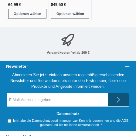
64,99 €
849,50 €
Optionen wählen
Optionen wählen
Versandkostenfrei ab 100 €
Newsletter
Abonnieren Sie jetzt einfach unseren regelmäßig erscheinenden
Newsletter und Sie werden stets unter den Ersten sein, über neue
Produkte und Angebote informiert werden.
E-
Mail-
Adresse
*
Datenschutz
Ich habe die
Datenschutzbestimmungen
zur Kenntnis genommen und die
AGB
gelesen und bin mit ihnen einverstanden.
*