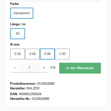
auswählen
Farbe
transparent
auswählen
Länge / m
50
auswählen
Ø mm
0.50
0.60
0.80
1.00
Produkt Anzahl: Gib den gewünschten Wert ein oder benutze die Schaltflächen um d
STK
In den Warenkorb
Produktnummer:
0125910080
Hersteller:
BALZER
EAN:
4005652256504
Hersteller-Nr.:
0125910080