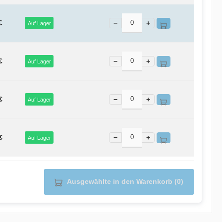
€
−
+
Auf Lager
€
−
+
Auf Lager
€
−
+
Auf Lager
€
−
+
Auf Lager
Ausgewählte in den Warenkorb (0)