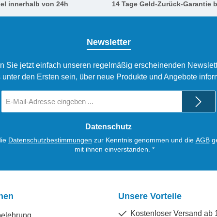
el innerhalb von 24h
14 Tage Geld-Zurück-Garantie b
Newsletter
n Sie jetzt einfach unseren regelmäßig erscheinenden Newslett
 unter den Ersten sein, über neue Produkte und Angebote infor
E-
Mail-
Adresse
*
Datenschutz
die
Datenschutzbestimmungen
zur Kenntnis genommen und die
AGB
ge
mit ihnen einverstanden.
*
onen
Unsere Vorteile
Kostenloser Versand ab 
belehrung