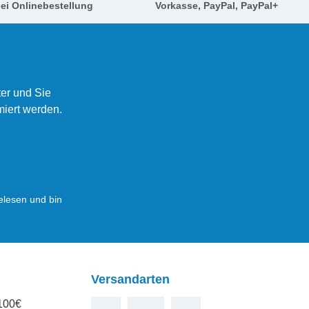
ei Onlinebestellung
Vorkasse, PayPal, PayPal+
er und Sie
miert werden.
lesen und bin
Versandarten
100€