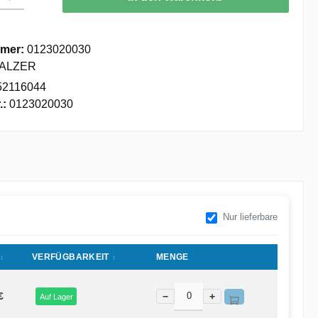
mer:
0123020030
ALZER
52116044
.:
0123020030
Nur lieferbare
VERFÜGBARKEIT
MENGE
€
−
+
Auf Lager