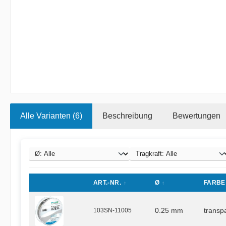
Alle Varianten (6)
Beschreibung
Bewertungen
ART.-NR.
Ø
FARBE
103SN-11005
0.25 mm
transp