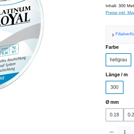
Inhalt:
300 Me
Preise inkl. M
Filialverf
auswä
Farbe
hellgrau
au
Länge / m
300
auswä
Ø mm
0.18
0.
Produkt Anzahl