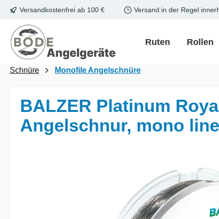
Versandkostenfrei ab 100 €
Versand in der Regel inner
m Hauptinhalt springen
Zur Suche springen
Zur Hauptnavigation springen
Ruten
Rollen
Schnüre
Monofile Angelschnüre
BALZER Platinum Royal
Angelschnur, mono lin
Bildergalerie überspringen