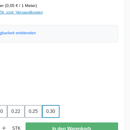
ter
(0,05 € / 1 Meter)
wSt. zzgl. Versandkosten
ügbarkeit einblenden
hlen
swählen
hlen
20
0.22
0.25
0.30
: Gib den gewünschten Wert ein oder benutze die Schaltflächen um die
STK
In den Warenkorb