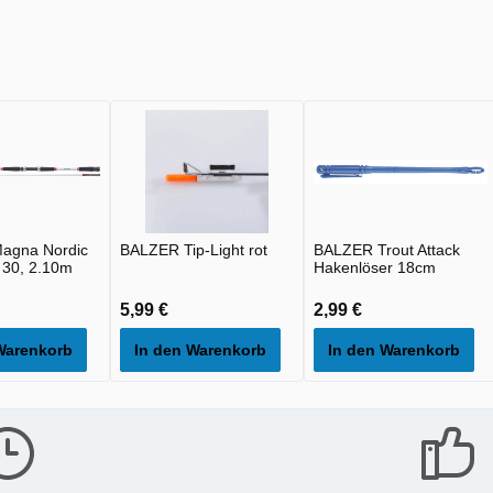
agna Nordic
BALZER Tip-Light rot
BALZER Trout Attack
r 30, 2.10m
Hakenlöser 18cm
5,99 €
2,99 €
Warenkorb
In den Warenkorb
In den Warenkorb