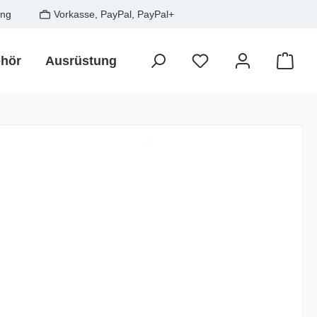
ung
Vorkasse, PayPal, PayPal+
hör
Ausrüstung
Zielfisch
SALE
Gesche
Waren
is:
€