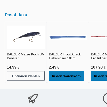
Passt dazu
BALZER Matze Koch UV
BALZER Trout Attack
BALZER M
Booster
Hakenlöser 18cm
Pro Inline
14,99 €
2,49 €
107,90 €
Optionen wählen
In den Warenkorb
In den 