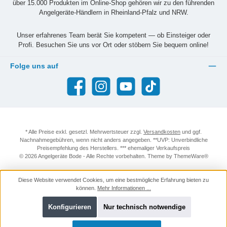
über 15.000 Produkten im Online-Shop gehören wir zu den führenden
Angelgeräte-Händlern in Rheinland-Pfalz und NRW.
Unser erfahrenes Team berät Sie kompetent — ob Einsteiger oder
Profi. Besuchen Sie uns vor Ort oder stöbern Sie bequem online!
Folge uns auf
Facebook
Instagram
YouTube
TikTok
* Alle Preise exkl. gesetzl. Mehrwertsteuer zzgl.
Versandkosten
und ggf.
Nachnahmegebühren, wenn nicht anders angegeben. **UVP: Unverbindliche
Preisempfehlung des Herstellers. *** ehemaliger Verkaufspreis
© 2026 Angelgeräte Bode - Alle Rechte vorbehalten. Theme by
ThemeWare®
Diese Website verwendet Cookies, um eine bestmögliche Erfahrung bieten zu
können.
Mehr Informationen ...
Konfigurieren
Nur technisch notwendige