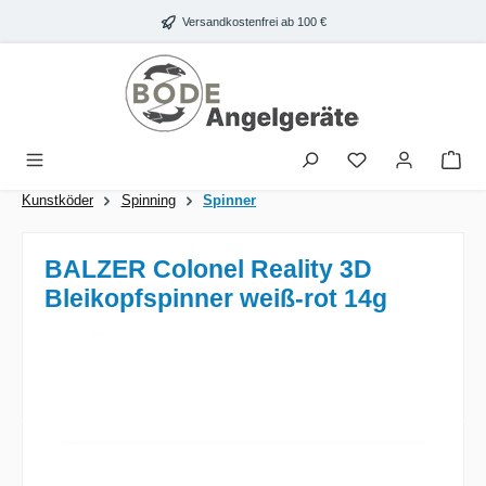
Zum Hauptinhalt springen
Versandkostenfrei ab 100 €
War
Kunstköder
Spinning
Spinner
BALZER Colonel Reality 3D
Bleikopfspinner weiß-rot 14g
Bildergalerie überspringen