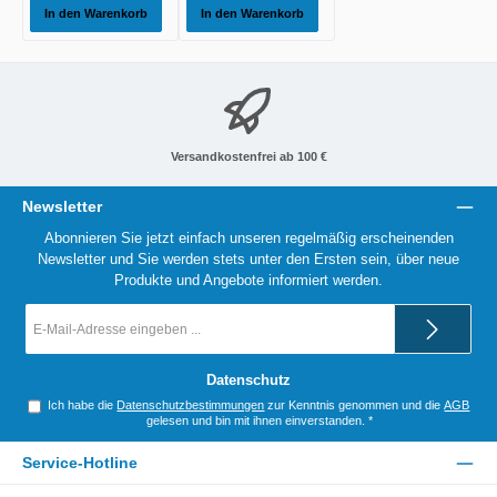
In den Warenkorb
In den Warenkorb
Versandkostenfrei ab 100 €
Newsletter
Abonnieren Sie jetzt einfach unseren regelmäßig erscheinenden
Newsletter und Sie werden stets unter den Ersten sein, über neue
Produkte und Angebote informiert werden.
E-
Mail-
Adresse
*
Datenschutz
Ich habe die
Datenschutzbestimmungen
zur Kenntnis genommen und die
AGB
gelesen und bin mit ihnen einverstanden.
*
Service-Hotline