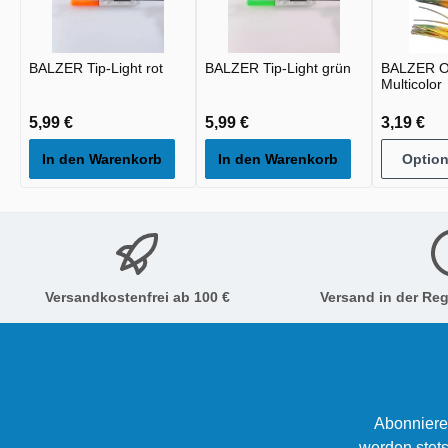
BALZER Tip-Light rot
BALZER Tip-Light grün
BALZER O
Multicolor
5,99 €
5,99 €
3,19 €
In den Warenkorb
In den Warenkorb
Optio
Versandkostenfrei ab 100 €
Versand in der Reg
Abonniere
werden stets