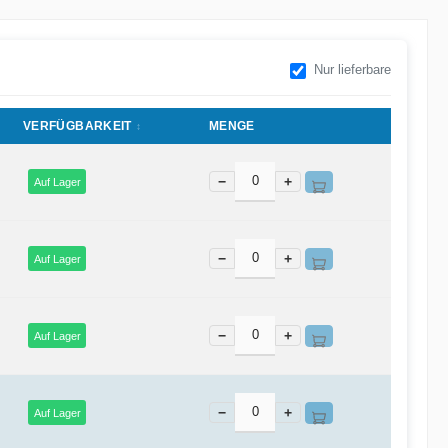
Nur lieferbare
VERFÜGBARKEIT
MENGE
−
+
Auf Lager
−
+
Auf Lager
−
+
Auf Lager
−
+
Auf Lager