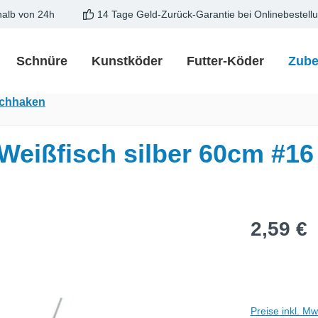
halb von 24h
14 Tage Geld-Zurück-Garantie bei Onlinebestell
Schnüre
Kunstköder
Futter-Köder
Zube
achhaken
eißfisch silber 60cm #16
Regulärer Pre
2,59 €
Preise inkl. M