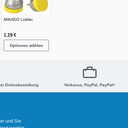
MIKADO Lotblei
1,19 €
Optionen wählen
ei Onlinebestellung
Vorkasse, PayPal, PayPal+
er und Sie
miert werden.