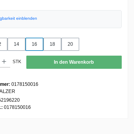
ügbarkeit einblenden
hlen
2
14
16
18
20
: Gib den gewünschten Wert ein oder benutze die Schaltflächen um die
STK
In den Warenkorb
mer:
0178150016
ALZER
52196220
.:
0178150016