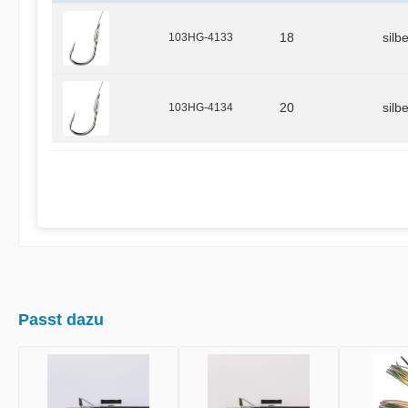
103HG-4133
18
silb
103HG-4134
20
silb
Passt dazu