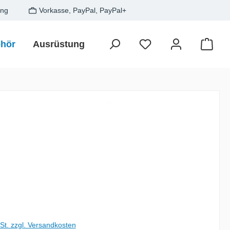
ung
Vorkasse, PayPal, PayPal+
hör
Ausrüstung
Zielfisch
SALE
Gesche
Waren
is:
wSt. zzgl. Versandkosten