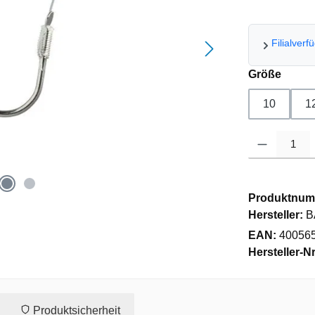
Filialverf
auswä
Größe
10
1
Produkt Anzahl
Produktnum
Hersteller:
B
EAN:
40056
Hersteller-Nr
Produktsicherheit