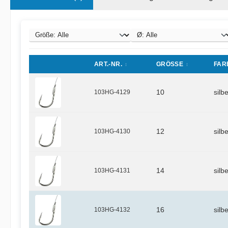
ART.-NR.
GRÖSSE
FAR
103HG-4129
10
silb
103HG-4130
12
silb
103HG-4131
14
silb
103HG-4132
16
silb