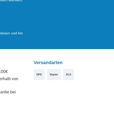
lesen und bin
Versandarten
100€
DPD
Digital
GLS
erhalb von
antie bei