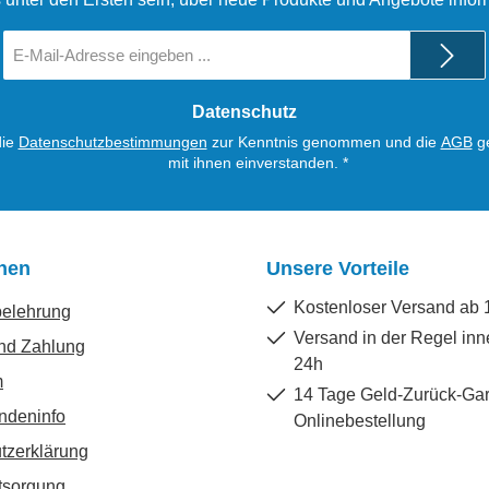
E-
Mail-
Adresse
*
Datenschutz
die
Datenschutzbestimmungen
zur Kenntnis genommen und die
AGB
ge
mit ihnen einverstanden.
*
onen
Unsere Vorteile
Kostenloser Versand ab 
belehrung
Versand in der Regel inn
nd Zahlung
24h
m
14 Tage Geld-Zurück-Gar
ndeninfo
Onlinebestellung
tzerklärung
tsorgung