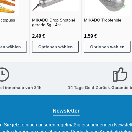
ctopuss
MIKADO Drop Shotblei
MIKADO Tropfenblei
gerade 5g - 4st
2,49 €
1,59 €
nen wählen
Optionen wählen
Optionen wählen
el innerhalb von 24h
14 Tage Geld-Zurück-Garantie b
Newsletter
n Sie jetzt einfach unseren regelmäßig erscheinenden Newslett
 unter den Ersten sein, über neue Produkte und Angebote infor