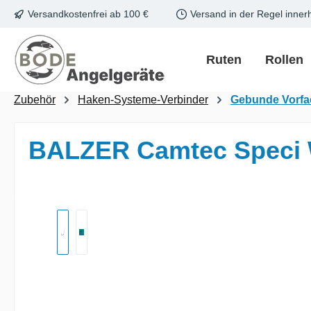
Versandkostenfrei ab 100 €
Versand in der Regel inner
m Hauptinhalt springen
Zur Suche springen
Zur Hauptnavigation springen
Ruten
Rollen
Zubehör
Haken-Systeme-Verbinder
Gebunde Vorf
BALZER Camtec Speci W
Bildergalerie überspringen