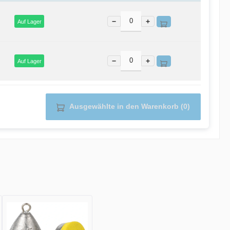
−
+
Auf Lager
−
+
Auf Lager
Ausgewählte in den Warenkorb (0)