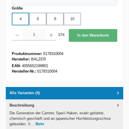
auswählen
Größe
4
6
8
10
Produkt Anzahl: Gib den gewünschten Wert ein oder benutze die Schaltflächen um d
STK
In den Warenkorb
Produktnummer:
0178310004
Hersteller:
BALZER
EAN:
4005652199801
Hersteller-Nr.:
0178310004
Alle Varianten (4)
Beschreibung
Die Generation der Camtec Speci Haken, exakt gehärtet,
chemisch geschärft und an japanischer Hochleistungsschnur
gebunden. V…
Mehr