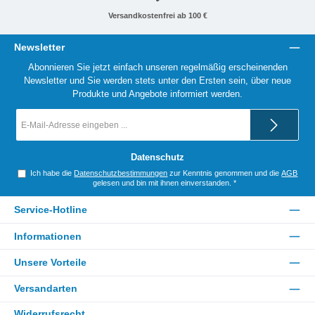
Versandkostenfrei ab 100 €
Newsletter
Abonnieren Sie jetzt einfach unseren regelmäßig erscheinenden
Newsletter und Sie werden stets unter den Ersten sein, über neue
Produkte und Angebote informiert werden.
E-
Mail-
Adresse
*
Datenschutz
Ich habe die
Datenschutzbestimmungen
zur Kenntnis genommen und die
AGB
gelesen und bin mit ihnen einverstanden.
*
Service-Hotline
Informationen
Unsere Vorteile
Versandarten
Widerrufsrecht