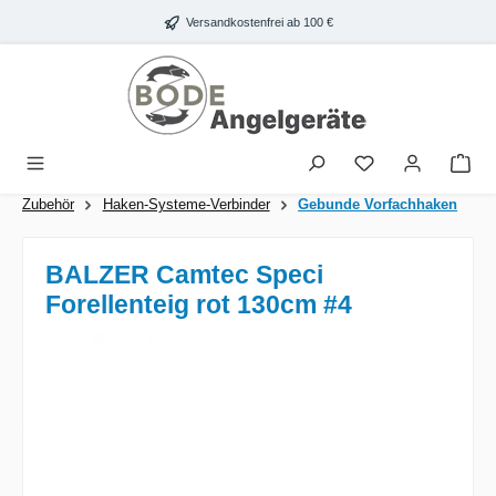
Zum Hauptinhalt springen
Versandkostenfrei ab 100 €
War
Zubehör
Haken-Systeme-Verbinder
Gebunde Vorfachhaken
BALZER Camtec Speci
Forellenteig rot 130cm #4
Bildergalerie überspringen