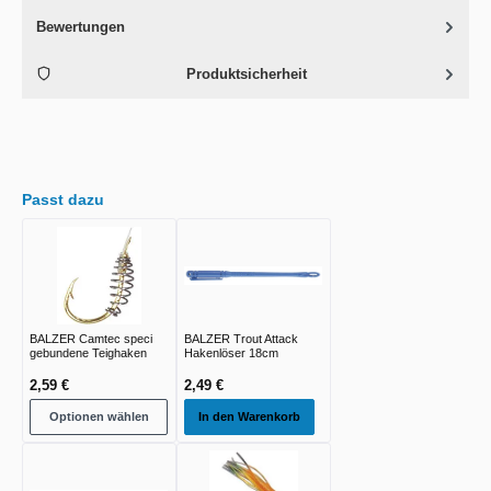
Bewertungen
Produktsicherheit
Passt dazu
BALZER Camtec speci
BALZER Trout Attack
gebundene Teighaken
Hakenlöser 18cm
2,59 €
2,49 €
Optionen wählen
In den Warenkorb