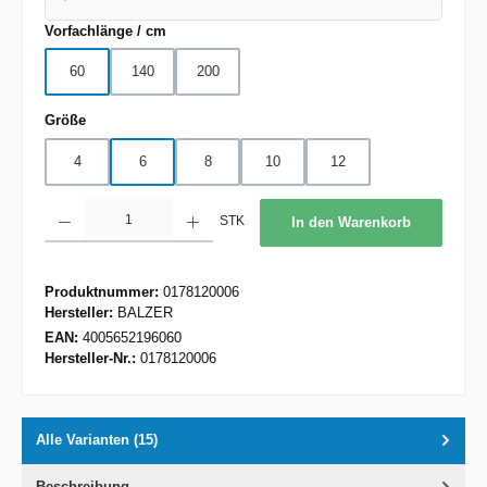
auswählen
Vorfachlänge / cm
60
140
200
auswählen
Größe
4
6
8
10
12
Produkt Anzahl: Gib den gewünschten Wert ein oder benutze die Schaltflächen um d
STK
In den Warenkorb
Produktnummer:
0178120006
Hersteller:
BALZER
EAN:
4005652196060
Hersteller-Nr.:
0178120006
Alle Varianten (15)
Beschreibung