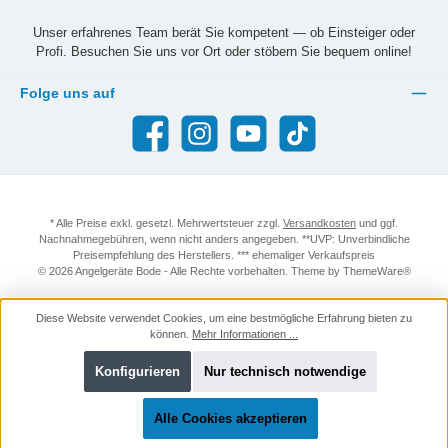
Unser erfahrenes Team berät Sie kompetent — ob Einsteiger oder
Profi. Besuchen Sie uns vor Ort oder stöbern Sie bequem online!
Folge uns auf
Facebook
Instagram
YouTube
TikTok
* Alle Preise exkl. gesetzl. Mehrwertsteuer zzgl.
Versandkosten
und ggf.
Nachnahmegebühren, wenn nicht anders angegeben. **UVP: Unverbindliche
Preisempfehlung des Herstellers. *** ehemaliger Verkaufspreis
© 2026 Angelgeräte Bode - Alle Rechte vorbehalten. Theme by
ThemeWare®
Diese Website verwendet Cookies, um eine bestmögliche Erfahrung bieten zu
können.
Mehr Informationen ...
Konfigurieren
Nur technisch notwendige
Alle Cookies akzeptieren