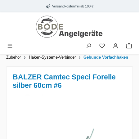
Zum Hauptinhalt springen
Versandkostenfrei ab 100 €
War
Zubehör
Haken-Systeme-Verbinder
Gebunde Vorfachhaken
BALZER Camtec Speci Forelle
silber 60cm #6
Bildergalerie überspringen