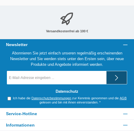
Versandkostenfrei ab 100 €
Newsletter
Abonnieren Sie jetzt einfach unseren regelmäßig erscheinenden
Newsletter und Sie werden stets unter den Ersten sein, über neue
Produkte und Angebote informiert werden.
E-
Mail-
Adresse
*
Datenschutz
Ich habe die
Datenschutzbestimmungen
zur Kenntnis genommen und die
AGB
gelesen und bin mit ihnen einverstanden.
*
Service-Hotline
Informationen