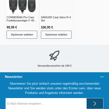
CORMORAN Pro Carp
SÄNGER Carp Voice R-4
Funkbissanzeiger F-4000
Set
Komplettset Bissan
99,99 €
100,95 €
Optionen wählen
Optionen wählen
Versandkostenfrei ab 100 €
Newsletter
Abonnieren Sie jetzt einfach unseren regelmäßig erscheinenden
Newsletter und Sie werden stets unter den Ersten sein, über neue
Produkte und Angebote informiert werden.
E-
Mail-
Adresse