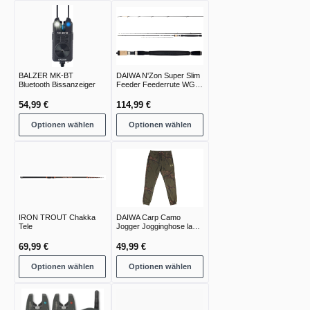
BALZER MK-BT
DAIWA N'Zon Super Slim
Bluetooth Bissanzeiger
Feeder Feederrute WG
-30g -240g
54,99 €
114,99 €
Optionen wählen
Optionen wählen
IRON TROUT Chakka
DAIWA Carp Camo
Tele
Jogger Jogginghose lang
green camo
69,99 €
49,99 €
Optionen wählen
Optionen wählen