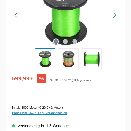
Verkaufspreis:
599,99 €
%
Regulärer Preis:
749,95 €
UVP** (20% gespart)
Inhalt:
3000 Meter
(0,20 € / 1 Meter)
Preise inkl. MwSt. zzgl. Versandkosten
Versandfertig in: 1-3 Werktage