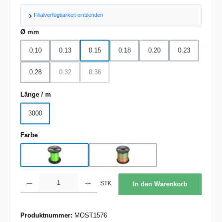
Filialverfügbarkeit einblenden
auswählen
Ø mm
0.10
0.13
0.15
0.18
0.20
0.23
0.28
0.32
0.36
(Diese Option ist zurzeit nicht verfügbar.)
(Diese Option ist zurzeit nicht verfügbar.)
auswählen
Länge / m
3000
auswählen
Farbe
Chartreuse
multicolor
Produkt Anzahl: Gib den gewünschten Wert ein oder benutze die Schaltflächen um d
STK
In den Warenkorb
Produktnummer:
MOST1576