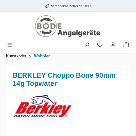
Zum Hauptinhalt springen
Versandkostenfrei ab 100 €
War
Kunstköder
Wobbler
BERKLEY Choppo Bone 90mm
14g Topwater
Bildergalerie überspringen