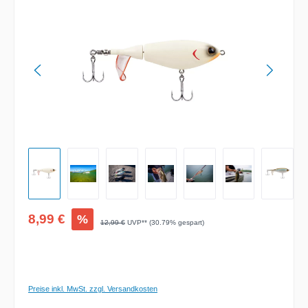
Verkaufspreis:
8,99 €
%
Regulärer Preis:
12,99 €
UVP** (30.79% gespart)
Preise inkl. MwSt. zzgl. Versandkosten