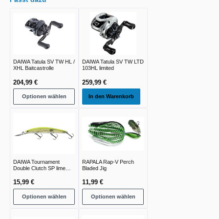
DAIWA Tatula SV TW HL /
DAIWA Tatula SV TW LTD
XHL Baitcastrolle
103HL limited
204,99 €
259,99 €
Optionen wählen
In den Warenkorb
DAIWA Tournament
RAPALA Rap-V Perch
Double Clutch SP lime
Bladed Jig
chart
15,99 €
11,99 €
Optionen wählen
Optionen wählen